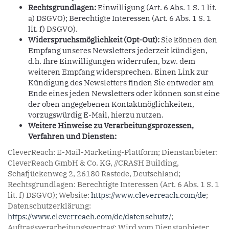
Rechtsgrundlagen:
Einwilligung (Art. 6 Abs. 1 S. 1 lit.
a) DSGVO); Berechtigte Interessen (Art. 6 Abs. 1 S. 1
lit. f) DSGVO).
Widerspruchsmöglichkeit (Opt-Out):
Sie können den
Empfang unseres Newsletters jederzeit kündigen,
d.h. Ihre Einwilligungen widerrufen, bzw. dem
weiteren Empfang widersprechen. Einen Link zur
Kündigung des Newsletters finden Sie entweder am
Ende eines jeden Newsletters oder können sonst eine
der oben angegebenen Kontaktmöglichkeiten,
vorzugswürdig E-Mail, hierzu nutzen.
Weitere Hinweise zu Verarbeitungsprozessen,
Verfahren und Diensten:
CleverReach: E-Mail-Marketing-Plattform; Dienstanbieter:
CleverReach GmbH & Co. KG, //CRASH Building,
Schafjückenweg 2, 26180 Rastede, Deutschland;
Rechtsgrundlagen: Berechtigte Interessen (Art. 6 Abs. 1 S. 1
lit. f) DSGVO); Website:
https://www.cleverreach.com/de
;
Datenschutzerklärung:
https://www.cleverreach.com/de/datenschutz/
;
Auftragsverarbeitungsvertrag: Wird vom Dienstanbieter